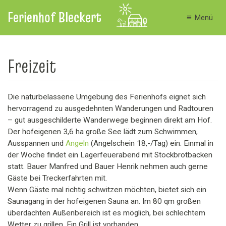
Ferienhof Bleckert
T
≡
Menü
o
g
g
D
l
Freizeit
i
e
r
n
e
a
k
Die naturbelassene Umgebung des Ferienhofs eignet sich
v
t
i
hervorragend zu ausgedehnten Wanderungen und Radtouren
z
g
– gut ausgeschilderte Wanderwege beginnen direkt am Hof.
u
a
m
Der hofeigenen 3,6 ha große See lädt zum Schwimmen,
t
I
Ausspannen und
Angeln
(Angelschein 18,-/Tag) ein. Einmal in
i
n
der Woche findet ein Lagerfeuerabend mit Stockbrotbacken
o
h
statt. Bauer Manfred und Bauer Henrik nehmen auch gerne
n
a
Gäste bei Treckerfahrten mit.
l
Wenn Gäste mal richtig schwitzen möchten, bietet sich ein
t
Saunagang in der hofeigenen Sauna an. Im 80 qm großen
überdachten Außenbereich ist es möglich, bei schlechtem
Wetter zu grillen. Ein Grill ist vorhanden.